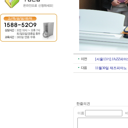
[서울13기] JAZZ
11월30일 재즈피아
한줄의견
이름