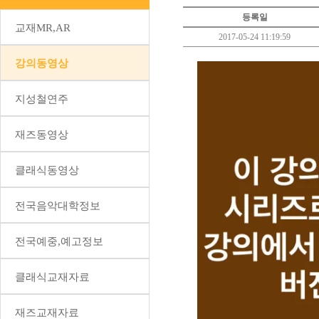
등록일
교재MR,AR
2017-05-24 11:19:59
강의동영상
지성철연주
재즈동영상
클래식동영상
전국음악대학정보
전국예중,예고정보
클래식교재자료
재즈교재자료