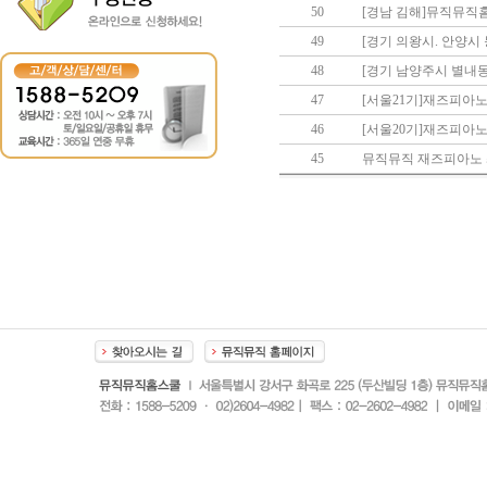
50
[경남 김해]뮤직뮤직
49
[경기 의왕시. 안양시
48
[경기 남양주시 별내
47
[서울21기]재즈피아노
46
[서울20기]재즈피아노
45
뮤직뮤직 재즈피아노