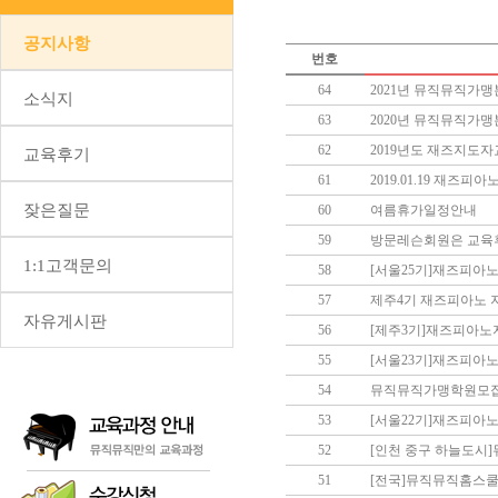
공지사항
번호
64
2021년 뮤직뮤직가
소식지
63
2020년 뮤직뮤직가
62
2019년도 재즈지도
교육후기
61
2019.01.19 재즈피
잦은질문
60
여름휴가일정안내
59
방문레슨회원은 교육
1:1고객문의
58
[서울25기]재즈피아
57
제주4기 재즈피아노 
자유게시판
56
[제주3기]재즈피아
55
[서울23기]재즈피아노
54
뮤직뮤직가맹학원모
53
[서울22기]재즈피아노
52
[인천 중구 하늘도시
51
[전국]뮤직뮤직홈스